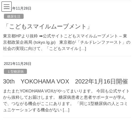
コ
ナ
2021年11月28日
ン
ビ
テ
ゲ
糖尿生活
ン
ー
「こどもスマイルムーブメント」
メディア
ツ
シ
へ
ョ
東京都HPより抜粋 ➡公式サイトこどもスマイルムーブメント – 東
ス
ン
京都政策企画局 (tokyo.lg.jp) 東京都が「チルドレンファースト」の
HOME
メディア
2020.05.17
キ
に
社会の実現に向けて、「こどもスマイル […]
ッ
移
プ
動
2020年5月22日
/ 最終更新日時 :
2020年5月22日
ODL
2021年11月26日
2020.05.17
１型糖尿病
30th YOKOHAMA VOX 2022年1月16日開催
またまたYOKOHAMA VOXがやってまいります。 今回も公式サイト
から抜粋してお届けします。 糖尿病患者と患者サポーターが学ん
で、つながる機会がここにあります。 「同じ1型糖尿病の人とコミ
ュニケーションする機会がない […]