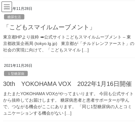
コ
ナ
2021年11月28日
ン
ビ
テ
ゲ
糖尿生活
ン
ー
「こどもスマイルムーブメント」
2023年8月
ツ
シ
へ
ョ
東京都HPより抜粋 ➡公式サイトこどもスマイルムーブメント – 東
ス
ン
京都政策企画局 (tokyo.lg.jp) 東京都が「チルドレンファースト」の
HOME
2023年8月
キ
に
社会の実現に向けて、「こどもスマイル […]
ッ
移
プ
動
2021年11月26日
2023年8月12日
１型糖尿病
商品／販売
30th YOKOHAMA VOX 2022年1月16日開催
I have diabetes and inject my own insulin！
またまたYOKOHAMA VOXがやってまいります。 今回も公式サイト
amazon kindle NOW ON SALE ! ～From the author to you all～
から抜粋してお届けします。 糖尿病患者と患者サポーターが学ん
Have you ever heard of T1DM (Type 1 Diabetes Mellitus […]
で、つながる機会がここにあります。 「同じ1型糖尿病の人とコミ
ュニケーションする機会がない […]
最近の投稿
5年目になりました